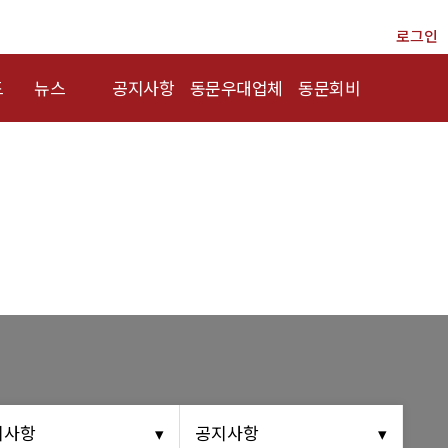
로그인
드
뉴스
공지사항
동문우대업체
동문회비
총동문회 뉴스
행사안내
동문우대업체
회비 안내
산하단체 뉴스
공지사항
회비납부 현황
동문 동정
동문ID카드 발
경조사
급
포토 갤러리
영상 갤러리
동문회보
지사항
공지사항
(구)동문회보