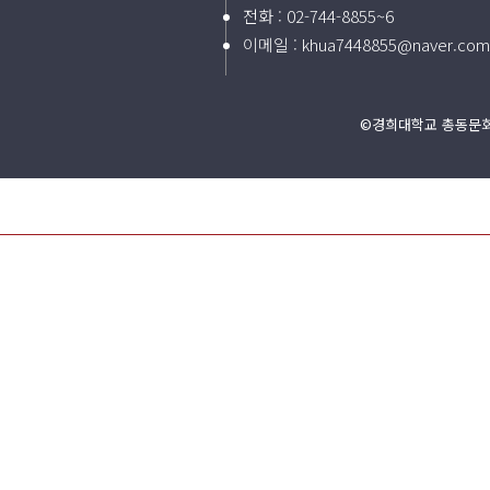
전화 :
02-744-8855~6
이메일 :
khua7448855@naver.com
©경희대학교 총동문회 2024