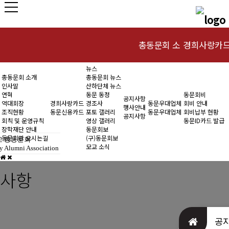
총동문회 소
경희사랑카
뉴스
인사말
동문신용카드
총동문회 소개
총동문회 뉴스
개
인사말
산하단체 뉴스
연혁
연혁
동문 동정
동문회비
공지사항
역대회장
경희사랑카드
경조사
동문우대업체
회비 안내
행사안내
조직현황
동문신용카드
포토 갤러리
동문우대업체
회비납부 현황
역대회장
공지사항
회칙 및 운영규칙
영상 갤러리
동문ID카드 발급
장학재단 안내
동문회보
조직현황
동문회관 오시는길
(구)동문회보
 총동문회
모교 소식
y Alumni Association
회칙 및 운영규
사항
칙
장학재단 안내
공
동문회관 오시