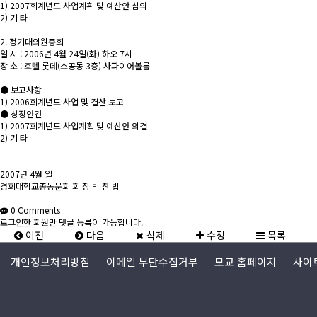
1) 2007회계년도 사업계획 및 예산안 심의
2) 기 타
2. 정기대의원총회
일 시 : 2006년 4월 24일(화) 하오 7시
장 소 : 호텔 롯데(소공동 3층) 사파이어볼룸
● 보고사항
1) 2006회계년도 사업 및 결산 보고
● 상정안건
1) 2007회계년도 사업계획 및 예산안 의결
2) 기 타
2007년 4월 일
경희대학교총동문회 회 장 박 찬 법
0
Comments
로그인한 회원만 댓글 등록이 가능합니다.
이전
다음
삭제
수정
목록
개인정보처리방침
이메일 무단수집거부
모교 홈페이지
사이