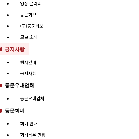
영상 갤러리
동문회보
(구)동문회보
모교 소식
공지사항
행사안내
공지사항
동문우대업체
동문우대업체
동문회비
회비 안내
회비납부 현황