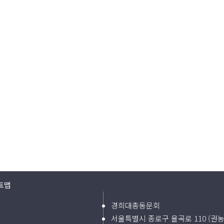
트맵
경희대총동문회
서울특별시 종로구 율곡로 110 (권농