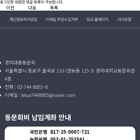
로그인한 회원만 댓글 등록이 가능합니다.
이전
다음
목록
개인정보처리방침
이메일 무단수집거부
모교 홈페이지
사이트맵
경희대총동문회
서울특별시 종로구 율곡로 110 (권농동 115-3) 경희대학교동문회관
4층
전화 :
02-744-8855~6
이메일 :
khua7448855@naver.com
동문회비 납입계좌 안내
국민은행
817-25-0007-721
농협은행
053-01-253561