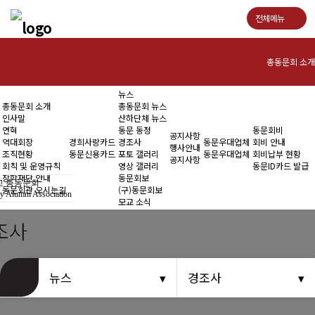
전체메뉴
총동문회 소개
뉴스
총동문회 소개
총동문회 뉴스
경희사랑카드
인사말
산하단체 뉴스
연혁
동문 동정
동문회비
공지사항
역대회장
경희사랑카드
경조사
동문우대업체
회비 안내
행사안내
조직현황
동문신용카드
포토 갤러리
동문우대업체
회비납부 현황
뉴스
공지사항
회칙 및 운영규칙
영상 갤러리
동문ID카드 발급
장학재단 안내
동문회보
 총동문회
동문회관 오시는길
(구)동문회보
y Alumni Association
모교 소식
공지사항
조사
동문우대업체
뉴스
경조사
동문회비