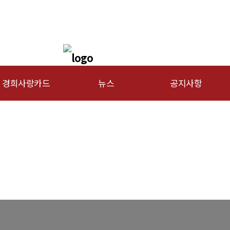
경희사랑카드
뉴스
공지사항
문신용카드
총동문회 뉴스
행사안내
산하단체 뉴스
공지사항
동문 동정
경조사
포토 갤러리
영상 갤러리