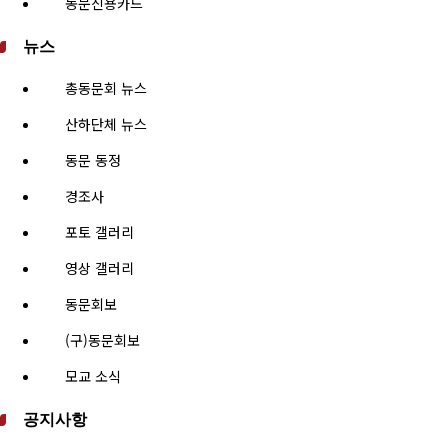
동문신용카드
뉴스
총동문회 뉴스
산하단체 뉴스
동문 동정
경조사
포토 갤러리
영상 갤러리
동문회보
(구)동문회보
모교 소식
공지사항