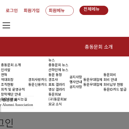
전체메뉴
로그인
회원가입
회원메뉴
총동문회 소개
뉴스
인사말
동
총동문회 소개
총동문회 뉴스
인사말
산하단체 뉴스
연혁
연혁
동문 동정
동문회비
공지사항
역대회장
경희사랑카드
경조사
동문우대업체
회비 안내
행사안내
조직현황
동문신용카드
포토 갤러리
동문우대업체
회비납부 현황
역대회장
공지사항
회칙 및 운영규칙
영상 갤러리
동문ID카드 발급
장학재단 안내
동문회보
조직현황
동문회관 오시는길
(구)동문회보
 총동문회
모교 소식
y Alumni Association
회칙 및 운영규칙
그인
장학재단 안내