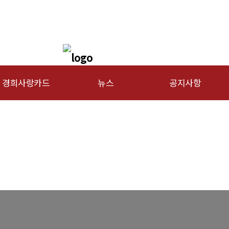
경희사랑카드
뉴스
공지사항
문신용카드
총동문회 뉴스
행사안내
산하단체 뉴스
공지사항
동문 동정
경조사
포토 갤러리
영상 갤러리