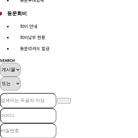
동문우대업체
동문회비
회비 안내
회비납부 현황
동문ID카드 발급
SEARCH