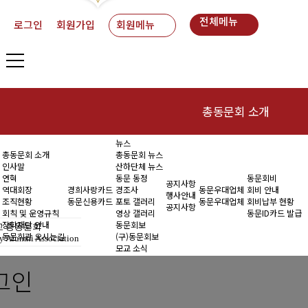
전체메뉴
로그인
회원가입
회원메뉴
총동문회 소개
뉴스
인사말
동
총동문회 소개
총동문회 뉴스
인사말
산하단체 뉴스
연혁
연혁
동문 동정
동문회비
공지사항
역대회장
경희사랑카드
경조사
동문우대업체
회비 안내
행사안내
조직현황
동문신용카드
포토 갤러리
동문우대업체
회비납부 현황
역대회장
공지사항
회칙 및 운영규칙
영상 갤러리
동문ID카드 발급
장학재단 안내
동문회보
 총동문회
조직현황
동문회관 오시는길
(구)동문회보
y Alumni Association
모교 소식
회칙 및 운영규칙
그인
장학재단 안내