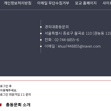
개인정보처리방침
이메일 무단수집거부
모교 홈페이지
사이
경희대총동문회
서울특별시 종로구 율곡로 110 (권농동 11
전화 :
02-744-8855~6
이메일 :
khua7448855@naver.com
로그인 후
이용해주세요.
로그인
회원가입
1:1 문의
총동문회 소개