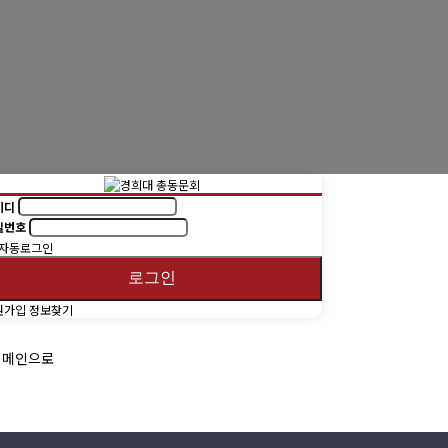
동문회보
(구)동문회보
모교 소식
이디
밀번호
자동로그인
로그인
원가입
정보찾기
메인으로