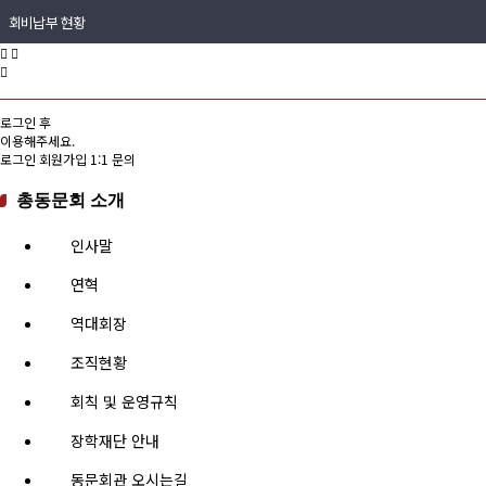
회비납부 현황
동문ID카드 발급
로그인 후
이용해주세요.
로그인
회원가입
1:1 문의
총동문회 소개
인사말
연혁
역대회장
조직현황
회칙 및 운영규칙
장학재단 안내
동문회관 오시는길