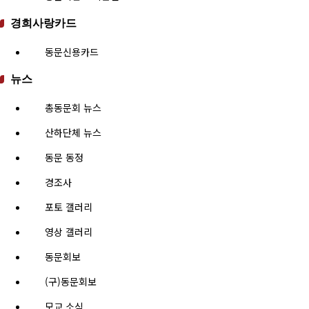
경희사랑카드
동문신용카드
뉴스
총동문회 뉴스
산하단체 뉴스
동문 동정
경조사
포토 갤러리
영상 갤러리
동문회보
(구)동문회보
모교 소식