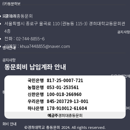
(구)동문회보
경희대총동문회
모교 소식
서울특별시 종로구 율곡로 110 (권농동 115-3) 경희대학교동문회관
4층
공지사항
전화 :
02-744-8855~6
이메일 :
khua7448855@naver.com
행사안내
공지사항
동문회비 납입계좌 안내
동문우대업체
국민은행
817-25-0007-721
농협은행
053-01-253561
동문우대업체
신한은행
100-018-266960
우리은행
845-203729-13-001
하나은행
178-910012-61604
동문회비
예금주
경희대총동문회
회비 안내
©경희대학교 총동문회 2024. All rights reserved.