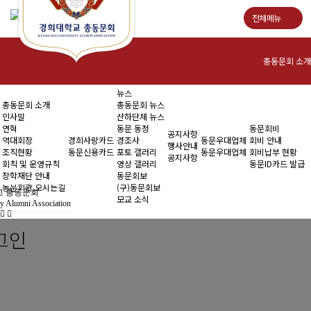
전체메뉴
총동문회 소개
뉴스
인사말
총동문회 소개
총동문회 뉴스
인사말
산하단체 뉴스
연혁
연혁
동문 동정
동문회비
공지사항
역대회장
경희사랑카드
경조사
동문우대업체
회비 안내
행사안내
조직현황
동문신용카드
포토 갤러리
동문우대업체
회비납부 현황
역대회장
공지사항
회칙 및 운영규칙
영상 갤러리
동문ID카드 발급
장학재단 안내
동문회보
조직현황
동문회관 오시는길
(구)동문회보
 총동문회
모교 소식
y Alumni Association
회칙 및 운영규칙
그인
장학재단 안내
동문회관 오시는길