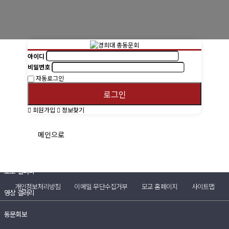
경희사랑카드
동문신용카드
아이디
뉴스
비밀번호
자동로그인
총동문회 뉴스
로그인
산하단체 뉴스
회원가입
정보찾기
동문 동정
메인으로
경조사
포토 갤러리
개인정보처리방침
이메일 무단수집거부
모교 홈페이지
사이트맵
영상 갤러리
동문회보