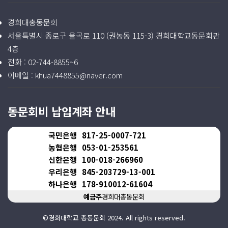
경희대총동문회
서울특별시 종로구 율곡로 110 (권농동 115-3) 경희대학교동문회관
4층
전화 :
02-744-8855~6
이메일 :
khua7448855@naver.com
동문회비 납입계좌 안내
국민은행
817-25-0007-721
농협은행
053-01-253561
신한은행
100-018-266960
우리은행
845-203729-13-001
하나은행
178-910012-61604
예금주
경희대총동문회
©경희대학교 총동문회 2024. All rights reserved.