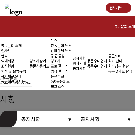
전체메뉴
총동문회 소개
뉴스
총동문회 소개
총동문회 뉴스
경희사랑카드
인사말
산하단체 뉴스
연혁
동문 동정
동문회비
공지사항
역대회장
경희사랑카드
경조사
동문우대업체
회비 안내
행사안내
조직현황
동문신용카드
포토 갤러리
동문우대업체
회비납부 현황
뉴스
공지사항
회칙 및 운영규칙
영상 갤러리
동문ID카드 발급
장학재단 안내
동문회보
 총동문회
동문회관 오시는길
(구)동문회보
y Alumni Association
모교 소식
공지사항
사항
동문우대업체
공지사항
공지사항
동문회비