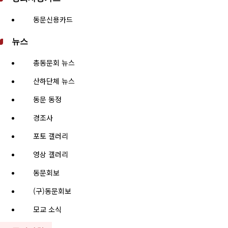
동문신용카드
뉴스
총동문회 뉴스
산하단체 뉴스
동문 동정
경조사
포토 갤러리
영상 갤러리
동문회보
(구)동문회보
모교 소식