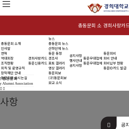
총동문회 소
경희사랑카
뉴스
인사말
동문신용카드
총동문회 소개
총동문회 뉴스
개
인사말
산하단체 뉴스
연혁
연혁
동문 동정
동문회비
공지사항
역대회장
경희사랑카드
경조사
동문우대업체
회비 안내
행사안내
조직현황
동문신용카드
포토 갤러리
동문우대업체
회비납부 현황
역대회장
공지사항
회칙 및 운영규칙
영상 갤러리
동문ID카드 발급
장학재단 안내
동문회보
조직현황
동문회관 오시는길
(구)동문회보
 총동문회
모교 소식
y Alumni Association
회칙 및 운영규
사항
칙
장학재단 안내
공
동문회관 오시