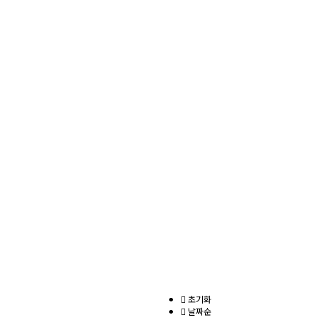
초기화
날짜순