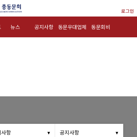
로그인
드
뉴스
공지사항
동문우대업체
동문회비
총동문회 뉴스
행사안내
동문우대업체
회비 안내
산하단체 뉴스
공지사항
회비납부 현황
동문 동정
동문ID카드 발
경조사
급
포토 갤러리
영상 갤러리
동문회보
지사항
공지사항
(구)동문회보