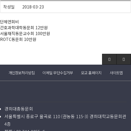
작성일
2018-03-23
단체연회비
간호과학대학동문회 12만원
서울재직동문교수회 100만원
ROTC동문회 10만원
개인정보처리방침
이메일 무단수집거부
모교 홈페이지
사이트맵
경희대총동문회
서울특별시 종로구 율곡로 110 (권농동 115-3) 경희대학교동문회관
4층