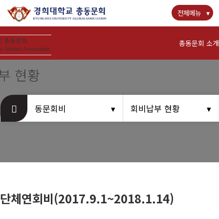
전체메뉴
 총동문회
총동문회 소개
y Alumni Association
부 현황
경희사랑카드
동문회비
회비납부 현황
뉴스
공지사항
동문우대업체
단체연회비(2017.9.1~2018.1.14)
동문회비