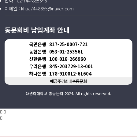
전화 :
02-744-8855~6
이메일 :
khua7448855@naver.com
동문회비 납입계좌 안내
국민은행
817-25-0007-721
농협은행
053-01-253561
신한은행
100-018-266960
우리은행
845-203729-13-001
하나은행
178-910012-61604
예금주
경희대총동문회
©경희대학교 총동문회 2024. All rights reserved.