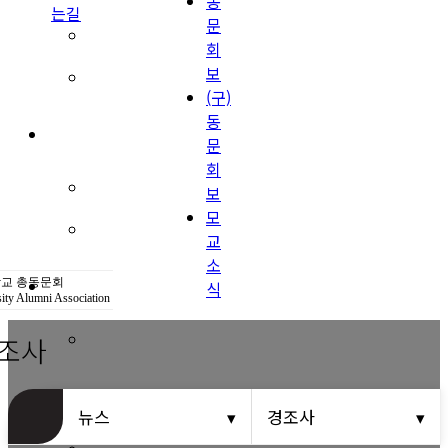
동
는길
문
(구)동문회보
회
보
모교 소식
(구)
동
공지사항
문
회
행사안내
보
모
공지사항
교
소
동문우대업체
교 총동문회
식
ity Alumni Association
조사
동문우대업체
동문회비
뉴스
경조사