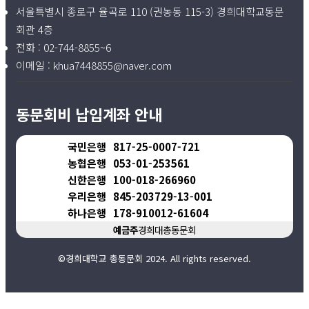
서울특별시 종로구 율곡로 110 (권농동 115-3) 경희대학교동문
회관 4층
전화 :
02-744-8855~6
이메일 :
khua7448855@naver.com
동문회비 납입계좌 안내
국민은행
817-25-0007-721
농협은행
053-01-253561
신한은행
100-018-266960
우리은행
845-203729-13-001
하나은행
178-910012-61604
예금주
경희대총동문회
©경희대학교 총동문회 2024. All rights reserved.