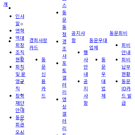
개
스
경희사랑카드
동
인사
문
말
동문신용카드
동
연혁
공지사
동문회비
정
역대
경희사랑
항
동문우대
뉴스
경
회장
회비
카드
업체
조
조직
행
안내
사
총동문회 뉴스
현황
동
사
동
회비
포
회칙
문
안
문
납부
토
산하단체 뉴스
및 운
신
내
우
현황
갤
영규
용
공
대
동문
동문 동정
러
칙
카
지
업
ID카
리
장학
드
사
체
드 발
경조사
영
재단
항
급
상
포토 갤러리
안내
갤
동문
러
영상 갤러리
회관
리
오시
동문회보