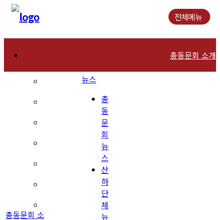
전체메뉴
총동문회 소개
뉴스
인사말
총
연혁
동
문
역대회장
회
조직현황
뉴
스
회칙 및 운영규칙
산
하
장학재단 안내
단
체
동문회관 오시는길
총동문회 소
뉴