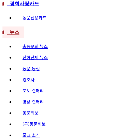
경희사랑카드
동문신용카드
뉴스
총동문회 뉴스
산하단체 뉴스
동문 동정
경조사
포토 갤러리
영상 갤러리
동문회보
(구)동문회보
모교 소식