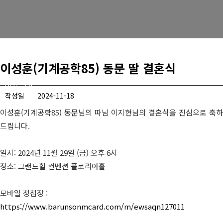
경희사랑카드
동문신용카드
뉴스
이성훈(기계공학85) 동문 딸 결혼식
총동문회 뉴스
작성일
2024-11-18
산하단체 뉴스
이성훈(기계공학85) 동문님의 따님 이지현님의 결혼식을 진심으로 축하
동문 동정
드립니다.
경조사
일시: 2024년 11월 29일 (금) 오후 6시
장소: 그랜드힐 컨벤션 플로리아홀
포토 갤러리
영상 갤러리
모바일 청첩장 :
https://www.barunsonmcard.com/m/ewsaqn127011
동문회보