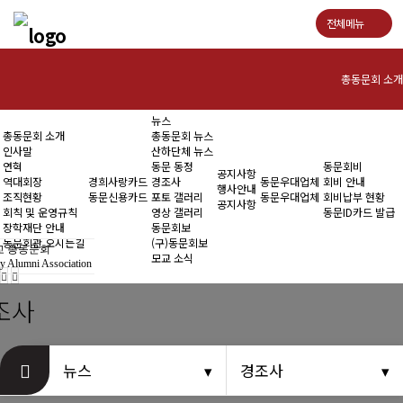
전체메뉴
총동문회 소개
뉴스
인사말
총동문회 소개
총동문회 뉴스
인사말
산하단체 뉴스
연혁
연혁
동문 동정
동문회비
공지사항
역대회장
경희사랑카드
경조사
동문우대업체
회비 안내
행사안내
조직현황
동문신용카드
포토 갤러리
동문우대업체
회비납부 현황
역대회장
공지사항
회칙 및 운영규칙
영상 갤러리
동문ID카드 발급
장학재단 안내
동문회보
조직현황
동문회관 오시는길
(구)동문회보
 총동문회
모교 소식
y Alumni Association
회칙 및 운영규칙
조사
장학재단 안내
동문회관 오시는길
뉴스
경조사