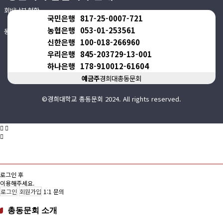
회비납부 현황
국민은행
817-25-0007-721
농협은행
053-01-253561
동문ID카드 발급
신한은행
100-018-266960
우리은행
845-203729-13-001
하나은행
178-910012-61604
예금주
경희대총동문회
©경희대학교 총동문회 2024. All rights reserved.
로그인 후
이용해주세요.
로그인
회원가입
1:1 문의
총동문회 소개