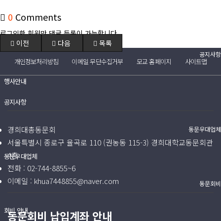
(구)동문회보
0
Comments
모교 소식
로그인한 회원만 댓글 등록이 가능합니다.
이전
다음
목록
공지사항
개인정보처리방침
이메일 무단수집거부
모교 홈페이지
사이트맵
행사안내
공지사항
경희대총동문회
동문우대업체
서울특별시 종로구 율곡로 110 (권농동 115-3) 경희대학교동문회관
4층
동문우대업체
전화 :
02-744-8855~6
이메일 :
khua7448855@naver.com
동문회비
회비 안내
동문회비 납입계좌 안내