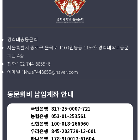
경희대총동문회
서울특별시 종로구 율곡로 110 (권농동 115-3) 경희대학교동문
회관 4층
전화 :
02-744-8855~6
이메일 :
khua7448855@naver.com
동문회비 납입계좌 안내
국민은행
817-25-0007-721
농협은행
053-01-253561
신한은행
100-018-266960
우리은행
845-203729-13-001
하나은행
178-910012-61604