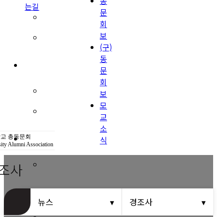
동
는길
문
(구)동문회보
회
보
모교 소식
(구)
동
공지사항
문
회
행사안내
보
모
공지사항
교
소
동문우대업체
교 총동문회
식
ity Alumni Association
조사
동문우대업체
동문회비
뉴스
경조사