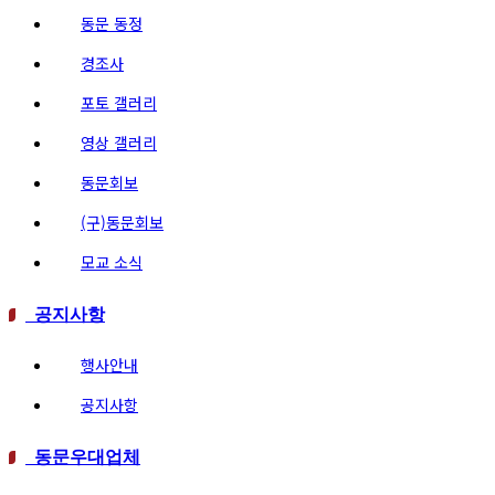
동문 동정
경조사
포토 갤러리
영상 갤러리
동문회보
(구)동문회보
모교 소식
공지사항
행사안내
공지사항
동문우대업체