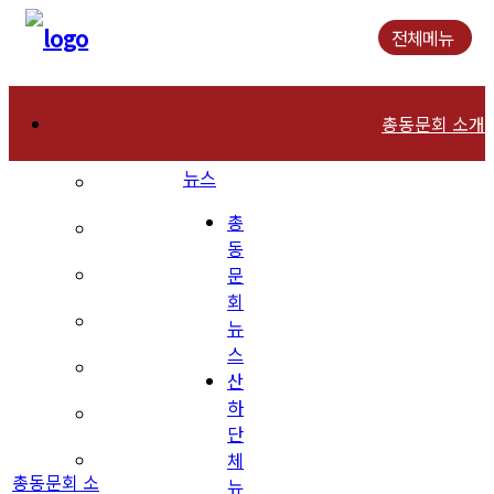
전체메뉴
총동문회 소개
뉴스
인사말
총
연혁
동
문
역대회장
회
조직현황
뉴
스
회칙 및 운영규칙
산
하
장학재단 안내
단
체
동문회관 오시는길
총동문회 소
뉴