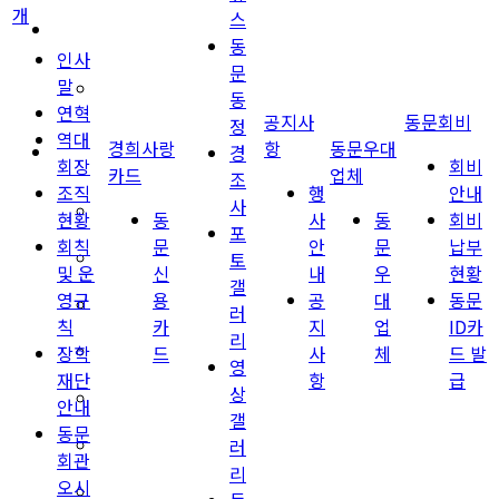
개
스
경희사랑카드
동
인사
문
말
동문신용카드
동
연혁
공지사
동문회비
정
역대
경희사랑
항
동문우대
뉴스
경
회장
회비
카드
업체
조
조직
행
안내
사
총동문회 뉴스
현황
동
사
동
회비
포
회칙
문
안
문
납부
토
산하단체 뉴스
및 운
신
내
우
현황
갤
영규
용
공
대
동문
동문 동정
러
칙
카
지
업
ID카
리
장학
드
사
체
드 발
경조사
영
재단
항
급
상
포토 갤러리
안내
갤
동문
러
영상 갤러리
회관
리
오시
동문회보