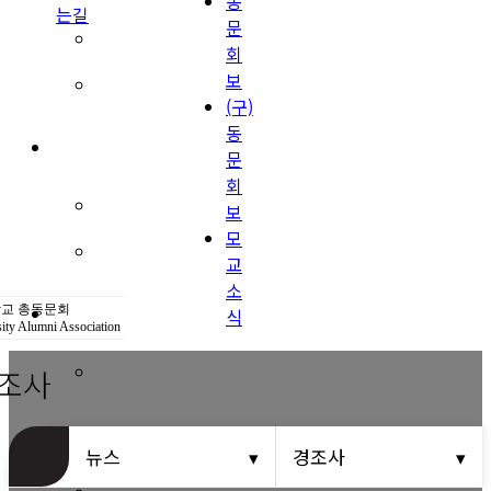
동
는길
문
(구)동문회보
회
보
모교 소식
(구)
동
공지사항
문
회
행사안내
보
모
공지사항
교
소
동문우대업체
교 총동문회
식
ity Alumni Association
조사
동문우대업체
동문회비
뉴스
경조사