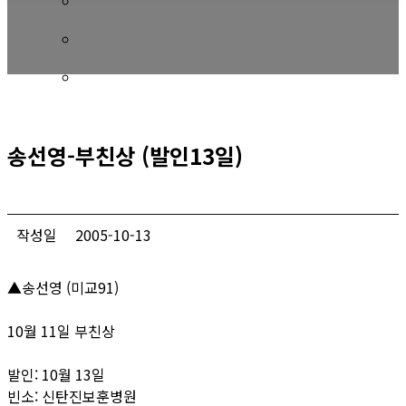
회비 안내
회비납부 현황
동문ID카드 발급
송선영-부친상 (발인13일)
작성일
2005-10-13
▲송선영 (미교91)
10월 11일 부친상
발인: 10월 13일
빈소: 신탄진보훈병원