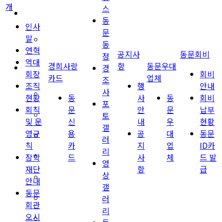
개
스
경희사랑카드
동
인사
문
말
동문신용카드
동
연혁
공지사
동문회비
정
역대
경희사랑
항
동문우대
뉴스
경
회장
회비
카드
업체
조
조직
행
안내
사
총동문회 뉴스
현황
동
사
동
회비
포
회칙
문
안
문
납부
토
산하단체 뉴스
및 운
신
내
우
현황
갤
영규
용
공
대
동문
동문 동정
러
칙
카
지
업
ID카
리
장학
드
사
체
드 발
경조사
영
재단
항
급
상
포토 갤러리
안내
갤
동문
러
영상 갤러리
회관
리
오시
동문회보