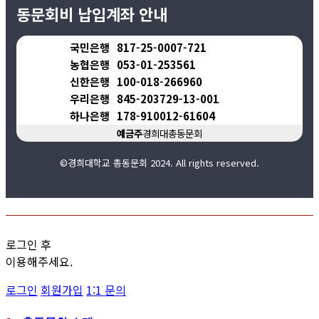
동문회비 납입계좌 안내
국민은행
817-25-0007-721
농협은행
053-01-253561
신한은행
100-018-266960
우리은행
845-203729-13-001
하나은행
178-910012-61604
예금주
경희대총동문회
©경희대학교 총동문회 2024. All rights reserved.
로그인 후
이용해주세요.
로그인
회원가입
1:1 문의