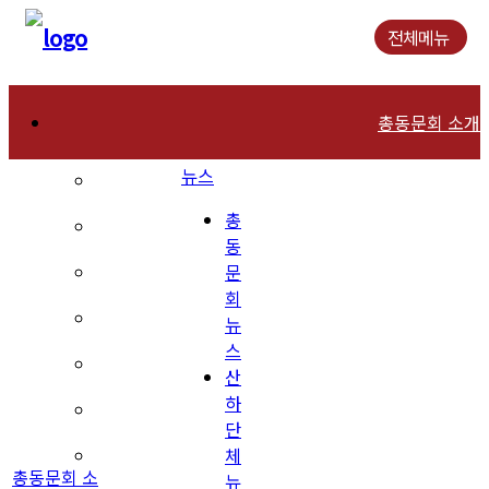
전체메뉴
총동문회 소개
뉴스
인사말
총
연혁
동
문
역대회장
회
조직현황
뉴
스
회칙 및 운영규칙
산
하
장학재단 안내
단
체
동문회관 오시는길
총동문회 소
뉴