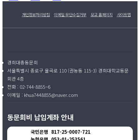
개인정보처리방침
이메일 무단수집거부
모교 홈페이지
사이트맵
경희대총동문회
서울특별시 종로구 율곡로 110 (권농동 115-3) 경희대학교동문
회관 4층
전화 :
02-744-8855~6
이메일 :
khua7448855@naver.com
동문회비 납입계좌 안내
국민은행
817-25-0007-721
농협은행
053-01-253561