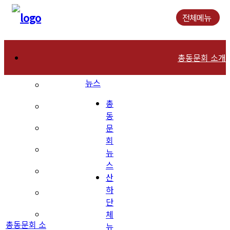
전체메뉴
총동문회 소개
뉴스
인사말
총
연혁
동
문
역대회장
회
조직현황
뉴
스
회칙 및 운영규칙
산
하
장학재단 안내
단
체
동문회관 오시는길
총동문회 소
뉴