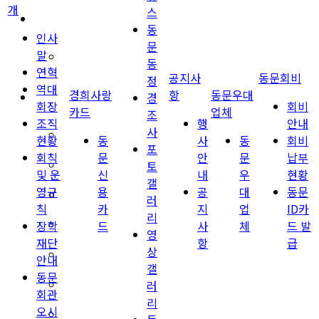
개
스
경희사랑카드
동
인사
문
말
동문신용카드
동
연혁
공지사
동문회비
정
역대
경희사랑
항
동문우대
뉴스
경
회장
회비
카드
업체
조
조직
행
안내
사
총동문회 뉴스
현황
동
사
동
회비
포
회칙
문
안
문
납부
토
산하단체 뉴스
및 운
신
내
우
현황
갤
영규
용
공
대
동문
동문 동정
러
칙
카
지
업
ID카
리
장학
드
사
체
드 발
경조사
영
재단
항
급
상
포토 갤러리
안내
갤
동문
러
영상 갤러리
회관
리
오시
동문회보