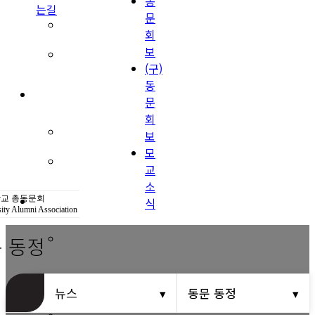
동
는길
문
(구)동문회보
회
보
모교 소식
(구)
동
공지사항
문
회
행사안내
보
모
공지사항
교
소
동문우대업체
교 총동문회
식
ity Alumni Association
 동정
동문우대업체
동문회비
뉴스
동문 동정