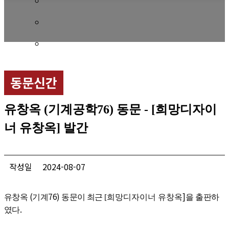
회비 안내
회비납부 현황
동문ID카드 발급
동문신간
유창옥 (기계공학76) 동문 - [희망디자이
너 유창옥] 발간
작성일
2024-08-07
(
76)
]
유창옥
기계
동문이
최근
[
희망디자이너 유창옥
을 출판하
.
였다