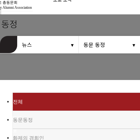
경희사랑카드
 총동문회
y Alumni Association
동문신용카드
 동정
뉴스
뉴스
동문 동정
총동문회 뉴스
산하단체 뉴스
동문 동정
경조사
전체
포토 갤러리
영상 갤러리
동문동정
동문회보
화제의 경희인