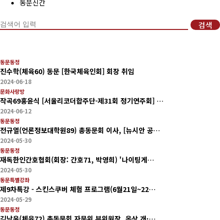
동문신간
회비납부 현황
검색
동문ID카드 발급
동문동정
진수학(체육60) 동문 [한국체육인회] 회장 취임
2024-06-18
문화사랑방
작곡69홍윤식 [서울리코더합주단-제31회 정기연주회] …
2024-06-12
동문동정
전규열(언론정보대학원89) 총동문회 이사, [뉴시안 공…
2024-05-30
동문동정
재독한인간호협회(회장: 간호71, 박영희) '나이팅게…
2024-05-30
동문특별강좌
제9차특강 - 스킨스쿠버 체험 프로그램(6월21일~22…
2024-05-29
동문동정
김남윤(체육72) 총동문회 자문위 부위원장, 옥상 개·…