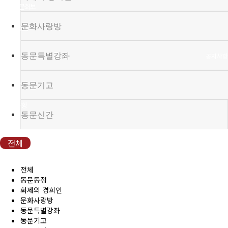
(구)동문회보
문화사랑방
모교 소식
동문특별강좌
공지사항
행사안내
동문기고
공지사항
동문신간
동문우대업체
전체
동문우대업체
전체
동문동정
화제의 경희인
동문회비
문화사랑방
동문특별강좌
회비 안내
동문기고