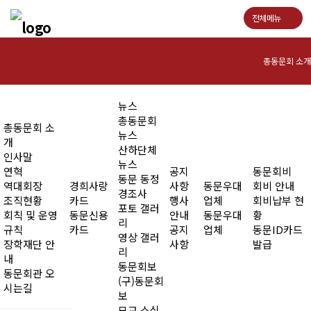
전체메뉴
총동문회 소개
인사말
뉴스
총동문회
총동문회 소
연혁
뉴스
개
산하단체
인사말
역대회장
뉴스
연혁
공지
동문회비
동문 동정
역대회장
경희사랑
사항
동문우대
회비 안내
조직현황
경조사
조직현황
카드
행사
업체
회비납부 현
포토 갤러
회칙 및 운영
동문신용
안내
동문우대
황
회칙 및 운영규칙
리
규칙
카드
공지
업체
동문ID카드
영상 갤러
장학재단 안
사항
발급
장학재단 안내
리
내
동문회보
동문회관 오
동문회관 오시는길
(구)동문회
시는길
보
모교 소식