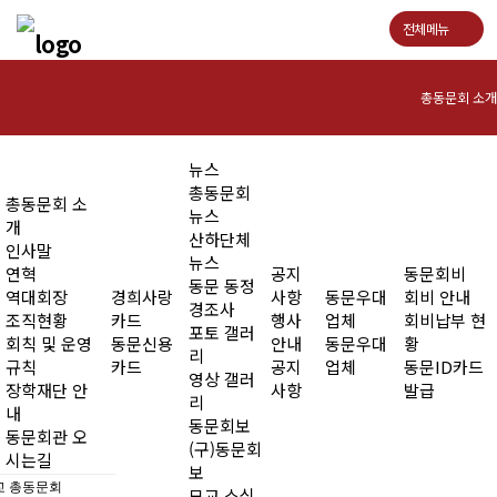
전체메뉴
총동문회 소개
인사말
뉴스
총동문회
총동문회 소
연혁
뉴스
개
산하단체
인사말
역대회장
뉴스
연혁
공지
동문회비
동문 동정
역대회장
경희사랑
사항
동문우대
회비 안내
조직현황
경조사
조직현황
카드
행사
업체
회비납부 현
포토 갤러
회칙 및 운영
동문신용
안내
동문우대
황
회칙 및 운영규칙
리
규칙
카드
공지
업체
동문ID카드
영상 갤러
장학재단 안
사항
발급
장학재단 안내
리
내
동문회보
동문회관 오
동문회관 오시는길
(구)동문회
시는길
보
 총동문회
모교 소식