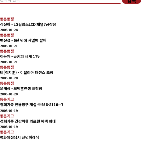
검색
회비납부 현황
동문동정
동문ID카드 발급
김진하 - LG필립스LCD 패널7공장장
2005-01-24
동문동정
변진섭 - 6년 만에 새앨범 발매
2005-01-21
동문동정
이운재 - 골키퍼 세계 17위
2005-01-21
동문동정
비(정지훈) - 이탈리아 패션쇼 초청
2005-01-20
동문동정
윤계상 - 모범훈련생 표창장
2005-01-20
동문기고
경희가족 전용창구 개설 ☏958-8116∼7
2005-01-19
동문기고
경희가족 건강위한 의료원 혜택 확대
2005-01-19
동문기고
평화의전당서 신년하례식