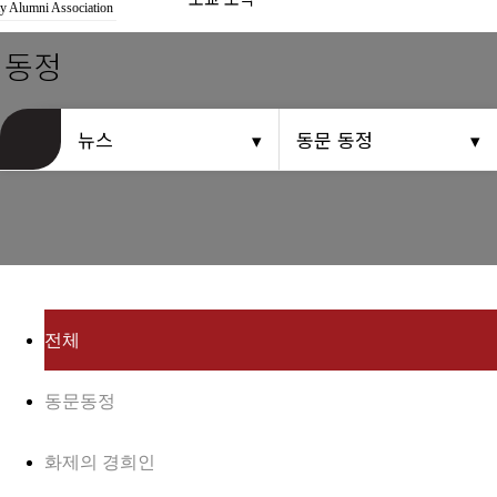
경희사랑카드
y Alumni Association
 동정
동문신용카드
뉴스
뉴스
동문 동정
총동문회 뉴스
산하단체 뉴스
동문 동정
경조사
전체
포토 갤러리
동문동정
영상 갤러리
화제의 경희인
동문회보