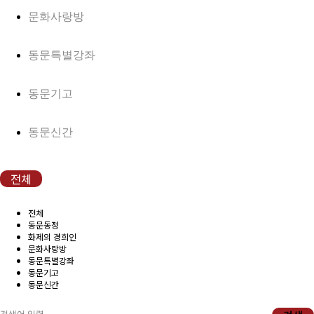
(구)동문회보
문화사랑방
모교 소식
동문특별강좌
공지사항
동문기고
행사안내
동문신간
공지사항
전체
동문우대업체
전체
동문우대업체
동문동정
화제의 경희인
문화사랑방
동문특별강좌
동문회비
동문기고
동문신간
회비 안내