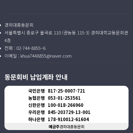
경희대총동문회
서울특별시 종로구 율곡로 110 (권농동 115-3) 경희대학교동문회관
4층
전화 :
02-744-8855~6
이메일 :
khua7448855@naver.com
동문회비 납입계좌 안내
국민은행
817-25-0007-721
농협은행
053-01-253561
신한은행
100-018-266960
우리은행
845-203729-13-001
하나은행
178-910012-61604
예금주
경희대총동문회